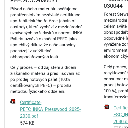
PEFC-COC-030031
030044
Původ našeho materiálu ověřujeme
Forest Stewa
prostřednictvím nezávislé certifikace
mezinárodní 
spotřebitelského řetězce (chain of
celém světě
custody), která vychází z mezinárodně
obhospodařov
uznávaných požadavků a norem. INKA
odpovědné l
Pallets uznává označení PEFC jako
vyvážené zo
spolehlivý důkaz, že naše suroviny
environmentá
pocházejí z udržitelně
ekonomickýc
obhospodařovaných lesů.
Celý proces, 
Celý proces – od zajištění a drcení
recyklovanéh
získaného materiálu přes lisování až
consumer mat
po prodej hotových palet (100%
prodej hotov
certifikovaných PEFC) – probíhá
100 %), prob
metodou fyzického oddělení.
transferový
Certificate-
Certific
PEFC_INKA_Presswood_2025-
FSC_IN
2030.pdf
2030.p
574 KB