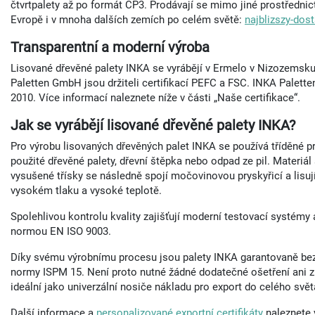
čtvrtpalety až po formát CP3. Prodávají se mimo jiné prostřednic
Evropě i v mnoha dalších zemích po celém světě:
najblizszy-dos
Transparentní a moderní výroba
Lisované dřevěné palety INKA se vyrábějí v Ermelo v Nizozemsku
Paletten GmbH jsou držiteli certifikací PEFC a FSC. INKA Palett
2010. Více informací naleznete níže v části „Naše certifikace“.
Jak se vyrábějí lisované dřevěné palety INKA?
Pro výrobu lisovaných dřevěných palet INKA se používá tříděné p
použité dřevěné palety, dřevní štěpka nebo odpad ze pil. Materiál s
vysušené třísky se následně spojí močovinovou pryskyřicí a lisuj
vysokém tlaku a vysoké teplotě.
Spolehlivou kontrolu kvality zajišťují moderní testovací systémy 
normou EN ISO 9003.
Díky svému výrobnímu procesu jsou palety INKA garantovaně bez 
normy ISPM 15. Není proto nutné žádné dodatečné ošetření ani z
ideální jako univerzální nosiče nákladu pro export do celého svět
Další informace a
personalizované exportní certifikáty
naleznete 